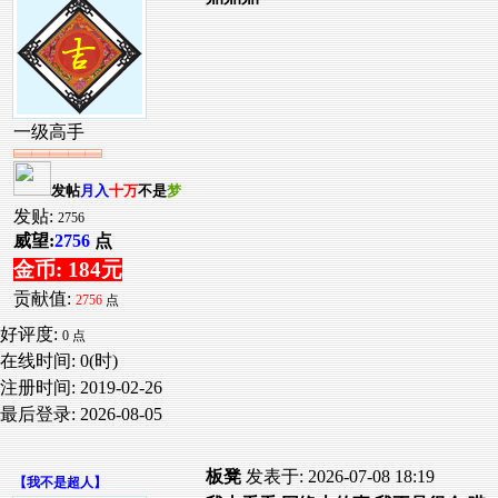
一级高手
发帖
月入
十万
不是
梦
发贴:
2756
威望:
2756
点
金币: 184元
贡献值:
2756
点
好评度:
0 点
在线时间: 0(时)
注册时间:
2019-02-26
最后登录:
2026-08-05
板凳
发表于: 2026-07-08 18:19
【
我不是超人
】