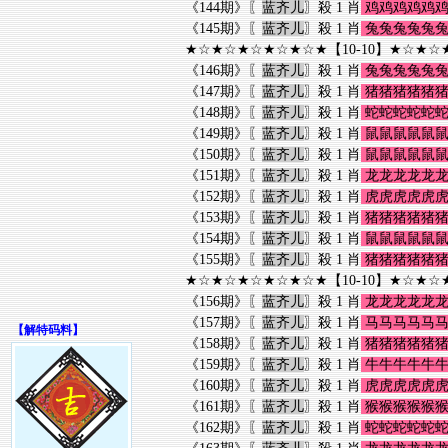
《144期》〖
蓝齐儿
〗殺 1 肖
鸡鸡鸡鸡鸡
《145期》〖
蓝齐儿
〗殺 1 肖
兔兔兔兔兔
★☆★☆★☆★☆★☆★【10-10】★☆★
《146期》〖
蓝齐儿
〗殺 1 肖
兔兔兔兔兔
《147期》〖
蓝齐儿
〗殺 1 肖
猪猪猪猪猪
《148期》〖
蓝齐儿
〗殺 1 肖
蛇蛇蛇蛇蛇
《149期》〖
蓝齐儿
〗殺 1 肖
鼠鼠鼠鼠鼠
《150期》〖
蓝齐儿
〗殺 1 肖
鼠鼠鼠鼠鼠
《151期》〖
蓝齐儿
〗殺 1 肖
龙龙龙龙龙
《152期》〖
蓝齐儿
〗殺 1 肖
虎虎虎虎虎
《153期》〖
蓝齐儿
〗殺 1 肖
猪猪猪猪猪
《154期》〖
蓝齐儿
〗殺 1 肖
鼠鼠鼠鼠鼠
《155期》〖
蓝齐儿
〗殺 1 肖
猪猪猪猪猪
★☆★☆★☆★☆★☆★【10-10】★☆★
《156期》〖
蓝齐儿
〗殺 1 肖
龙龙龙龙龙
《157期》〖
蓝齐儿
〗殺 1 肖
马马马马马
【
解特码料
】
《158期》〖
蓝齐儿
〗殺 1 肖
猪猪猪猪猪
《159期》〖
蓝齐儿
〗殺 1 肖
牛牛牛牛牛
《160期》〖
蓝齐儿
〗殺 1 肖
虎虎虎虎虎
《161期》〖
蓝齐儿
〗殺 1 肖
猴猴猴猴猴
《162期》〖
蓝齐儿
〗殺 1 肖
蛇蛇蛇蛇蛇