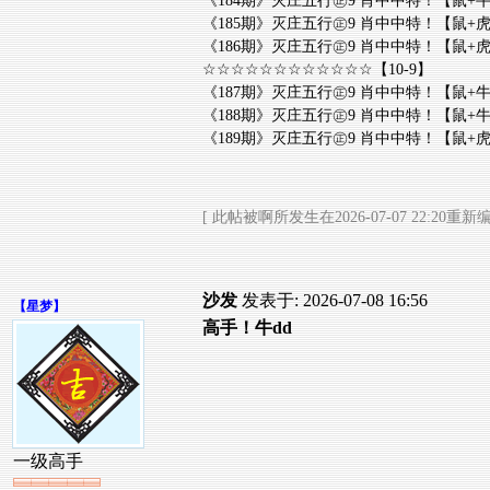
《184期》灭庄五行㊣9 肖中中特！【鼠+牛
《185期》灭庄五行㊣9 肖中中特！【鼠+虎
《186期》灭庄五行㊣9 肖中中特！【鼠+虎
☆☆☆☆☆☆☆☆☆☆☆☆【10-9】
《187期》灭庄五行㊣9 肖中中特！【鼠+牛
《188期》灭庄五行㊣9 肖中中特！【鼠+牛
《189期》灭庄五行㊣9 肖中中特！【鼠+虎
[ 此帖被啊所发生在2026-07-07 22:20重新编
沙发
发表于: 2026-07-08 16:56
【
星梦
】
高手！牛dd
一级高手