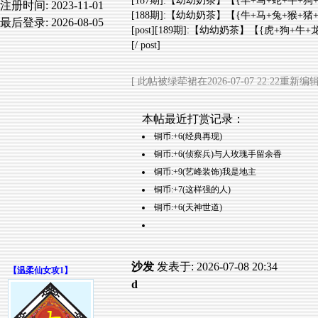
[187期]:【幼幼奶茶】【{羊+马+蛇+牛+狗
注册时间:
2023-11-01
[188期]:【幼幼奶茶】【{牛+马+兔+猴+猪
最后登录:
2026-08-05
[post][189期]:【幼幼奶茶】【{虎+狗+
[/ post]
[ 此帖被绿荦裙在2026-07-07 22:22重新编辑
本帖最近打赏记录：
铜币:+6(经典再现)
铜币:+6(侦察兵)与人玫瑰手留余香
铜币:+9(艺峰装饰)我是地主
铜币:+7(这样强的人)
铜币:+6(天神世道)
沙发
发表于: 2026-07-08 20:34
【
温柔仙女攻1
】
d