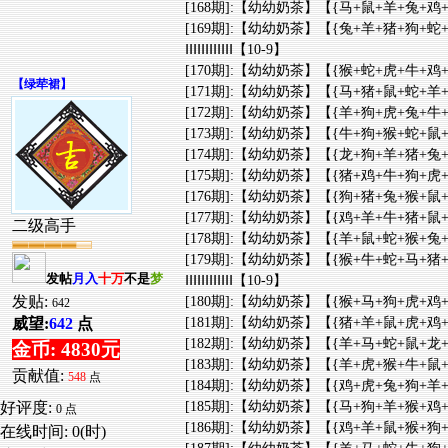
[168期]:【幼幼奶茶】【{马+鼠+羊+兔+鸡
[169期]:【幼幼奶茶】【{兔+羊+猪+狗+蛇
ⅠⅠⅠⅠⅠⅠⅠⅠⅠⅠⅠⅠ【10-9】
[170期]:【幼幼奶茶】【{猴+蛇+虎+牛+鸡
【
绿荦裙
】
[171期]:【幼幼奶茶】【{马+猪+鼠+蛇+羊
[172期]:【幼幼奶茶】【{羊+狗+虎+兔+牛
[173期]:【幼幼奶茶】【{牛+狗+猴+蛇+鼠
[174期]:【幼幼奶茶】【{龙+狗+羊+猪+兔
[175期]:【幼幼奶茶】【{猪+鸡+牛+狗+虎
[176期]:【幼幼奶茶】【{狗+猪+兔+猴+鼠
[177期]:【幼幼奶茶】【{鸡+羊+牛+猪+鼠
二级高手
[178期]:【幼幼奶茶】【{羊+鼠+蛇+猴+兔
[179期]:【幼幼奶茶】【{猴+牛+蛇+马+猪
发帖
月入
十万
不是
梦
ⅠⅠⅠⅠⅠⅠⅠⅠⅠⅠⅠⅠ【10-9】
发贴:
[180期]:【幼幼奶茶】【{猴+马+狗+虎+鸡
642
[181期]:【幼幼奶茶】【{猪+羊+鼠+虎+鸡
威望:
642
点
[182期]:【幼幼奶茶】【{羊+马+蛇+鼠+龙
金币: 4830元
[183期]:【幼幼奶茶】【{羊+虎+猴+牛+鼠
贡献值:
548
点
[184期]:【幼幼奶茶】【{鸡+虎+兔+狗+羊
[185期]:【幼幼奶茶】【{马+狗+羊+猴+鸡
好评度:
0 点
[186期]:【幼幼奶茶】【{鸡+羊+鼠+猴+狗
在线时间: 0(时)