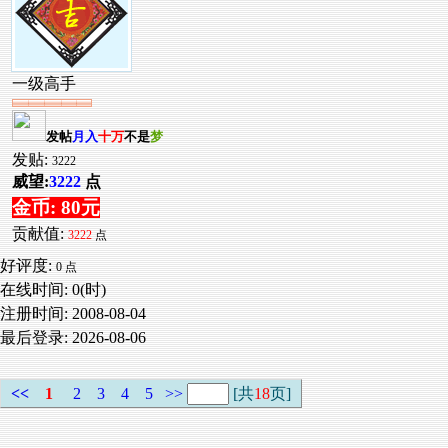
一级高手
发帖
月入
十万
不是
梦
发贴:
3222
威望:
3222
点
金币: 80元
贡献值:
3222
点
好评度:
0 点
在线时间: 0(时)
注册时间:
2008-08-04
最后登录:
2026-08-06
<<
1
2
3
4
5
>>
[共
18
页]