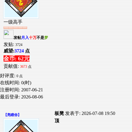
一级高手
发帖
月入
十万
不是
梦
发贴:
3724
威望:
3724
点
金币: 62元
贡献值:
3673
点
好评度:
0 点
在线时间: 0(时)
注册时间:
2007-06-21
最后登录:
2026-08-06
板凳
发表于: 2026-07-08 19:50
【
亮瞎你
】
顶