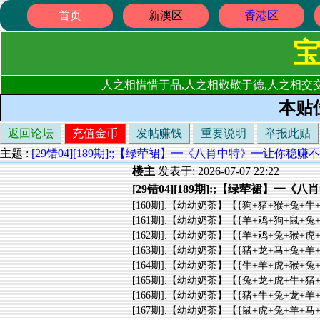
首页
新澳区
香港区
人之相惜惜于品,人之相敬敬于德,人之相交交
本贴
返回论坛
充值金币
发帖赚钱
重要说明
举报此贴
主题 :
[29错04][189期]:;【绿荦裙】━《八肖中特》━让你
楼主
发表于: 2026-07-07 22:22
[29错04][189期]:;【绿荦裙】
[160期]:【幼幼奶茶】【{狗+猪+猴+兔+牛
[161期]:【幼幼奶茶】【{羊+鸡+狗+鼠+兔
[162期]:【幼幼奶茶】【{羊+鸡+兔+猴+虎
[163期]:【幼幼奶茶】【{猪+龙+马+兔+羊
[164期]:【幼幼奶茶】【{牛+羊+虎+猴+兔
[165期]:【幼幼奶茶】【{兔+龙+虎+牛+猪
[166期]:【幼幼奶茶】【{猪+牛+兔+龙+羊
[167期]:【幼幼奶茶】【{鼠+虎+兔+羊+马