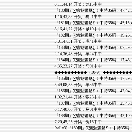
8,11,44,14 开奖 : 龙15中中
『180期』∑魑魅魍魉∑﹛中特35码﹜47,42,36,26,13,38,
1,16,43,35 开奖 : 狗21中中
『181期』∑魑魅魍魉∑﹛中特35码﹜45,15,43,19,10,03,
8,16,41,22 开奖 : 鼠19中中
『182期』∑魑魅魍魉∑﹛中特35码﹜19,26,16,41,04,44,
3,01,47,31 开奖 : 虎41中中
『183期』∑魑魅魍魉∑﹛中特35码﹜07,29,49,34,26,40,
2,14,36,48 开奖 : 羊24中中
『184期』∑魑魅魍魉∑﹛中特35码﹜17,48,11,32,34,22,
4,35,23,27 开奖 : 马01中中
◆◆◆◆◆◆◆◆◆◆（10-9）◆◆◆◆◆◆◆◆
『185期』∑魑魅魍魉∑﹛中特35码﹜17,29,34,13,19,04,
5,49,08,35 开奖 : 羊36中中
『186期』∑魑魅魍魉∑﹛中特35码﹜42,04,19,22,12,49,
1,02,21,44 开奖 : 猴23中中
『187期』∑魑魅魍魉∑﹛中特35码﹜25,43,09,10,11,39,
6,17,40,06 开奖 : 马01中中
『188期』∑魑魅魍魉∑﹛中特35码﹜42,10,43,22,04,36,
7,20,45,25 开奖 : 兔16中中
[sell=3]『189期』∑魑魅魍魉∑﹛中特35码﹜09,24,44,08