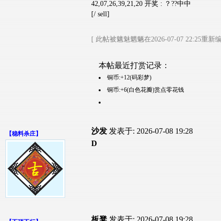
42,07,26,39,21,20 开奖 : ？??中中
[/ sell]
[ 此帖被魑魅魍魉在2026-07-07 22:25重新编
本帖最近打赏记录：
铜币:+12(码彩梦)
铜币:+6(白色花瓣)赏点零花钱
沙发
发表于: 2026-07-08 19:28
【
稳料杀庄
】
D
板凳
发表于: 2026-07-08 19:28