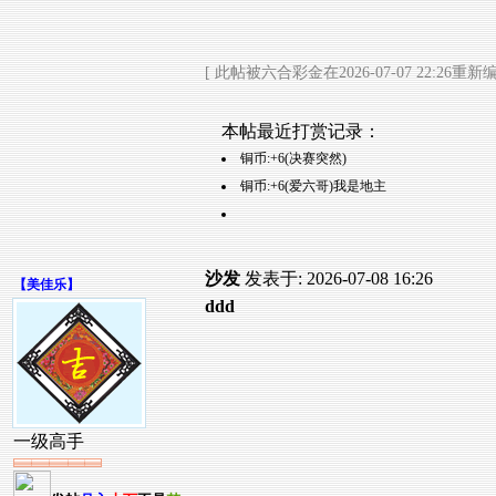
[ 此帖被六合彩金在2026-07-07 22:26重新编
本帖最近打赏记录：
铜币:+6(决赛突然)
铜币:+6(爱六哥)我是地主
沙发
发表于: 2026-07-08 16:26
【
美佳乐
】
ddd
一级高手