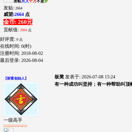
发帖
月入
十万
不是
梦
发贴:
2664
威望:
2664
点
金币: 260元
贡献值:
2664
点
好评度:
0 点
在线时间: 0(时)
注册时间:
2018-08-02
最后登录:
2026-08-04
板凳
发表于: 2026-07-08 15:24
【
财富创始人
】
有一种成功叫坚持；有一种帮助叫顶
一级高手