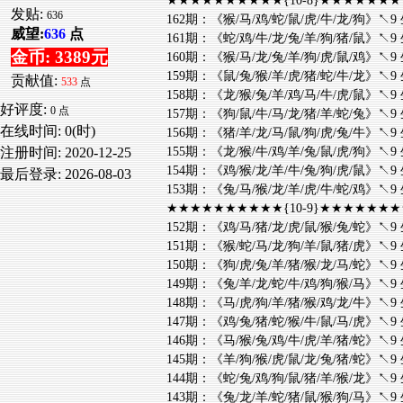
★★★★★★★★★★{10-8}★★★★★★
发贴:
636
162期：《猴/马/鸡/蛇/鼠/虎/牛/龙/狗》↖9
威望:
636
点
161期：《蛇/鸡/牛/龙/兔/羊/狗/猪/鼠》↖9
金币: 3389元
160期：《猴/马/龙/兔/羊/狗/虎/鼠/鸡》↖9
159期：《鼠/兔/猴/羊/虎/猪/蛇/牛/龙》↖9
贡献值:
533
点
158期：《龙/猴/兔/羊/鸡/马/牛/虎/鼠》↖9
好评度:
0 点
157期：《狗/鼠/牛/马/龙/猪/羊/蛇/兔》↖9
在线时间: 0(时)
156期：《猪/羊/龙/马/鼠/狗/虎/兔/牛》↖9
155期：《龙/猴/牛/鸡/羊/兔/鼠/虎/狗》↖9
注册时间:
2020-12-25
154期：《鸡/猴/龙/羊/牛/兔/狗/虎/鼠》↖9
最后登录:
2026-08-03
153期：《兔/马/猴/龙/羊/虎/牛/蛇/鸡》↖9
★★★★★★★★★★{10-9}★★★★★★
152期：《鸡/马/猪/龙/虎/鼠/猴/兔/蛇》↖9
151期：《猴/蛇/马/龙/狗/羊/鼠/猪/虎》↖9
150期：《狗/虎/兔/羊/猪/猴/龙/马/蛇》↖9
149期：《兔/羊/龙/蛇/牛/鸡/狗/猴/马》↖9
148期：《马/虎/狗/羊/猪/猴/鸡/龙/牛》↖9
147期：《鸡/兔/猪/蛇/猴/牛/鼠/马/虎》↖9
146期：《马/猴/兔/鸡/牛/虎/羊/猪/蛇》↖9
145期：《羊/狗/猴/虎/鼠/龙/兔/猪/蛇》↖9
144期：《蛇/兔/鸡/狗/鼠/猪/羊/猴/龙》↖9
143期：《兔/龙/羊/蛇/猪/鼠/猴/狗/马》↖9