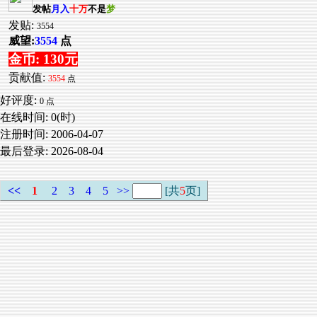
发帖
月入
十万
不是
梦
发贴:
3554
威望:
3554
点
金币: 130元
贡献值:
3554
点
好评度:
0 点
在线时间: 0(时)
注册时间:
2006-04-07
最后登录:
2026-08-04
<<
1
2
3
4
5
>>
[共
5
页]