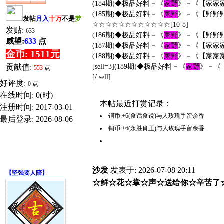
(184期)◆极品好料－《
家野
》－《【家家
(185期)◆极品好料－《
家野
》－《【野野
发帖
月入
十万
不是
梦
☆☆☆☆☆☆☆☆☆☆☆☆[10-8]
发贴:
633
(186期)◆极品好料－《
家野
》－《【野野
威望:
633
点
(187期)◆极品好料－《
家野
》－《【家家
金币: 1511元
(188期)◆极品好料－《
家野
》－《【家家
[sell=3](189期)◆极品好料－《
家野
》－《
贡献值:
553
点
[/ sell]
好评度:
0 点
在线时间: 0(时)
本帖最近打赏记录：
注册时间:
2017-03-01
铜币:+6(食话食说)与人玫瑰手留余香
最后登录:
2026-08-06
铜币:+6(永胜肖王)与人玫瑰手留余香
沙发
发表于: 2026-07-08 20:11
【
坚强要人陪
】
☆鲜☆花☆掌☆声☆送给你☆辛苦了