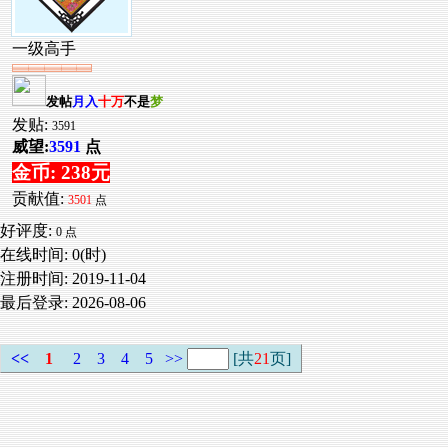
一级高手
发帖
月入
十万
不是
梦
发贴:
3591
威望:
3591
点
金币: 238元
贡献值:
3501
点
好评度:
0 点
在线时间: 0(时)
注册时间:
2019-11-04
最后登录:
2026-08-06
<<
1
2
3
4
5
>>
[共
21
页]