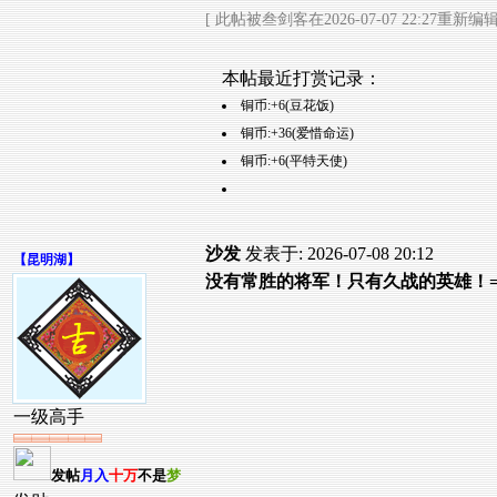
[ 此帖被叁剑客在2026-07-07 22:27重新编辑
本帖最近打赏记录：
铜币:+6(豆花饭)
铜币:+36(爱惜命运)
铜币:+6(平特天使)
沙发
发表于: 2026-07-08 20:12
【
昆明湖
】
没有常胜的将军！只有久战的英雄！===
一级高手
发帖
月入
十万
不是
梦