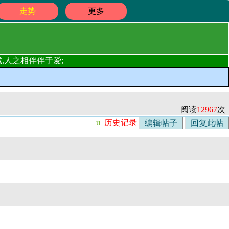
走势
更多
,人之相伴伴于爱;
阅读
12967
次 |
u
历史记录
编辑帖子
回复此帖