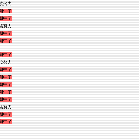
继续努力
期中了
期中了
继续努力
期中了
期中了
期中了
继续努力
期中了
期中了
期中了
期中了
期中了
继续努力
期中了
期中了