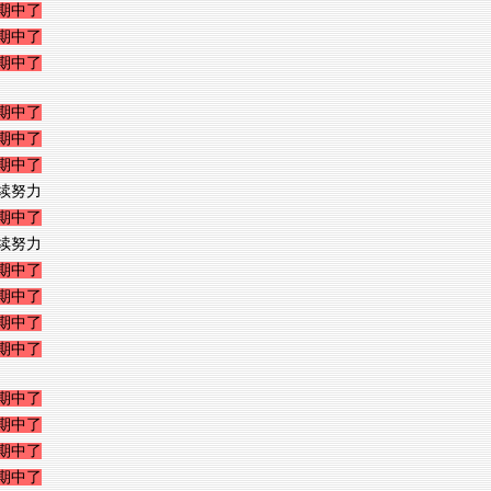
期中了
期中了
期中了
期中了
期中了
期中了
继续努力
期中了
继续努力
期中了
期中了
期中了
期中了
期中了
期中了
期中了
期中了