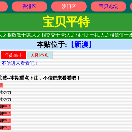
香港区
澳门区
宝贝论坛
宝贝平特
人之相敬敬于德,人之相交交于情;人之相拥拥于礼,人之相信信于诚
本贴位于:
【新澳】
打赏高手
关闭本页
点下注，不信进来看看吧！
--①波-①波--本期重点下注，不信进来看看吧！
了
继续努力
继续努力
期中了
期中了
期中了
期中了