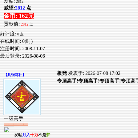
发贴:
2812
威望:
2812
点
金币: 162元
贡献值:
2812
点
好评度:
0 点
在线时间: 0(时)
注册时间:
2008-11-07
最后登录:
2026-08-06
板凳
发表于: 2026-07-08 17:02
【
兵强马壮
】
专顶高手!专顶高手!专顶高手!专顶高手
一级高手
发帖
月入
十万
不是
梦