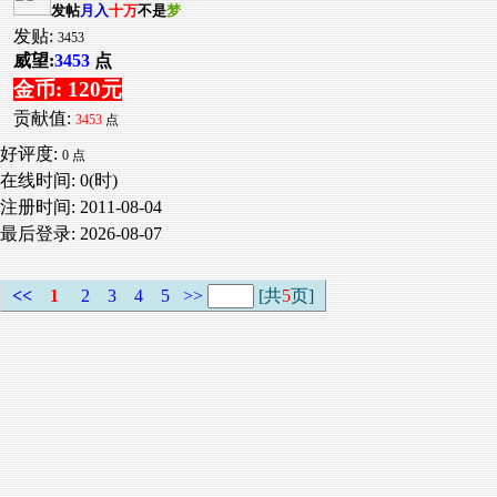
发帖
月入
十万
不是
梦
发贴:
3453
威望:
3453
点
金币: 120元
贡献值:
3453
点
好评度:
0 点
在线时间: 0(时)
注册时间:
2011-08-04
最后登录:
2026-08-07
<<
1
2
3
4
5
>>
[共
5
页]