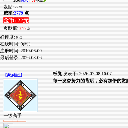
发帖
月入
十万
不是
梦
发贴:
2779
威望:
2779
点
金币: 22元
贡献值:
2779
点
好评度:
0 点
在线时间: 0(时)
注册时间:
2010-06-09
最后登录:
2026-08-06
板凳
发表于: 2026-07-08 16:07
【
鼻涕扭扭
】
每一发奋努力的背后，必有加倍的赏
一级高手