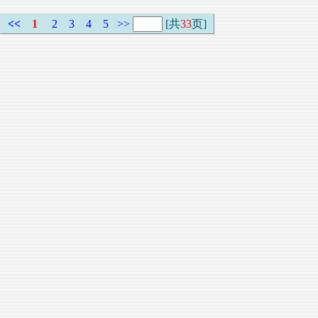
<<
1
2
3
4
5
>>
[共
33
页]