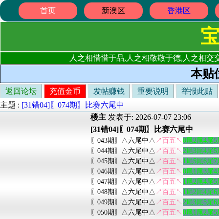
首页
新澳区
香港区
人之相惜惜于品,人之相敬敬于德,人之相交交
本贴
返回论坛
充值金币
发帖赚钱
重要说明
举报此贴
主题 :
[31错04]〖074期〗比赛六尾中
楼主
发表于: 2026-07-07 23:06
[31错04]〖074期〗比赛六尾中
〖043期〗△六尾中△
↗百五↖
0尾2尾4尾5
〖044期〗△六尾中△
↗百五↖
2尾3尾4尾5
〖045期〗△六尾中△
↗百五↖
1尾5尾6尾7
〖046期〗△六尾中△
↗百五↖
0尾1尾3尾4
〖047期〗△六尾中△
↗百五↖
1尾2尾4尾5
〖048期〗△六尾中△
↗百五↖
1尾2尾4尾6
〖049期〗△六尾中△
↗百五↖
2尾3尾5尾6
〖050期〗△六尾中△
↗百五↖
0尾1尾2尾5