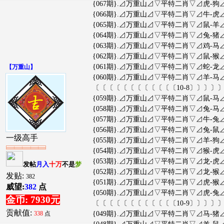
{067期}.⊿万重山⊿▽平特二肖▽⊿虎-狗
{066期}.⊿万重山⊿▽平特二肖▽⊿牛-虎
{065期}.⊿万重山⊿▽平特二肖▽⊿鼠-羊
{064期}.⊿万重山⊿▽平特二肖▽⊿兔-猪
{063期}.⊿万重山⊿▽平特二肖▽⊿鸡-马
{062期}.⊿万重山⊿▽平特二肖▽⊿鼠-猴
{061期}.⊿万重山⊿▽平特二肖▽⊿蛇-龙
【
万重山
】
{060期}.⊿万重山⊿▽平特二肖▽⊿羊-马
〔〔〔〔〔〔〔〔〔〔〔〔10-8〕〕〕〕
{059期}.⊿万重山⊿▽平特二肖▽⊿鼠-马
{058期}.⊿万重山⊿▽平特二肖▽⊿兔-马
{057期}.⊿万重山⊿▽平特二肖▽⊿牛-兔
{056期}.⊿万重山⊿▽平特二肖▽⊿兔-鼠
一级高手
{055期}.⊿万重山⊿▽平特二肖▽⊿羊-狗
{054期}.⊿万重山⊿▽平特二肖▽⊿猴-虎
{053期}.⊿万重山⊿▽平特二肖▽⊿龙-虎
发帖
月入
十万
不是
梦
{052期}.⊿万重山⊿▽平特二肖▽⊿龙-猴
发贴:
382
{051期}.⊿万重山⊿▽平特二肖▽⊿虎-猴
威望:
382
点
{050期}.⊿万重山⊿▽平特二肖▽⊿虎-兔
金币: 7930元
〔〔〔〔〔〔〔〔〔〔〔〔10-9〕〕〕〕
贡献值:
{049期}.⊿万重山⊿▽平特二肖▽⊿马-猪
338
点