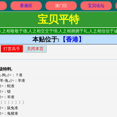
香港区
澳门区
宝贝论坛
宝贝平特
人之相敬敬于德,人之相交交于情;人之相拥拥于礼,人之相信信于诚
本贴位于:
【香港】
打赏高手
关闭本页
级特料,
⊿兔-狗⊿=：？准
▽⊿羊-兔⊿=：羊准
⊿=：蛇准
⊿=：错
⊿=：羊准
〕〕〕〕〕〕〕〕
⊿=：鼠兔准
⊿=：兔猪准