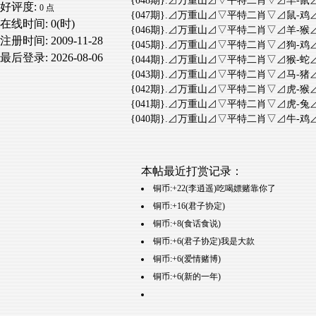
{048期}.⊿万重山⊿▽平特二肖▽⊿羊-鼠
好评度:
0 点
{047期}.⊿万重山⊿▽平特二肖▽⊿鼠-鸡
在线时间: 0(时)
{046期}.⊿万重山⊿▽平特二肖▽⊿羊-猴
注册时间:
2009-11-28
{045期}.⊿万重山⊿▽平特二肖▽⊿狗-鸡
最后登录:
2026-08-06
{044期}.⊿万重山⊿▽平特二肖▽⊿猴-蛇
{043期}.⊿万重山⊿▽平特二肖▽⊿马-猪
{042期}.⊿万重山⊿▽平特二肖▽⊿虎-猴
{041期}.⊿万重山⊿▽平特二肖▽⊿虎-兔
{040期}.⊿万重山⊿▽平特二肖▽⊿牛-鸡
本帖最近打赏记录：
铜币:+22(李逍遥)吃喝嫖赌靠你了
铜币:+16(君子协定)
铜币:+8(食话食说)
铜币:+6(君子协定)我是大款
铜币:+6(爱情赌博)
铜币:+6(新的一年)