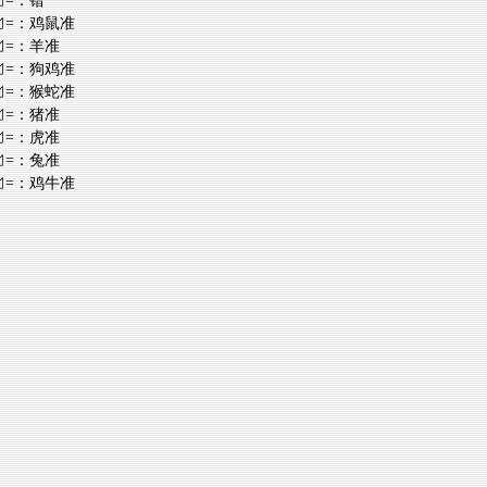
⊿=：错
⊿=：鸡鼠准
⊿=：羊准
⊿=：狗鸡准
⊿=：猴蛇准
⊿=：猪准
⊿=：虎准
⊿=：兔准
⊿=：鸡牛准