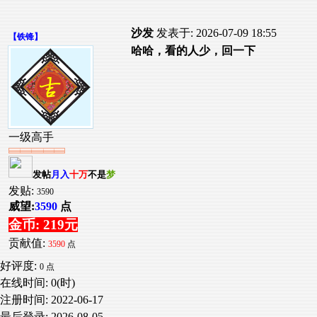
沙发
发表于: 2026-07-09 18:55
【
铁锋
】
哈哈，看的人少，回一下
一级高手
发帖
月入
十万
不是
梦
发贴:
3590
威望:
3590
点
金币: 219元
贡献值:
3590
点
好评度:
0 点
在线时间: 0(时)
注册时间:
2022-06-17
最后登录:
2026-08-05