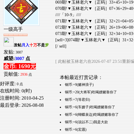
069期!▼玉林老六▼［正码］33+45+10+19
070期!▼玉林老六▼［正码］07+36+29+40=
////「10-9」////
071期!▼玉林老六▼［正码］32+21+04+05=
072期!▼玉林老六▼［正码］26+19+06+08=
一级高手
073期!▼玉林老六▼［正码］32+34+10+03=
[sell=3]074期!▼玉林老六▼［正码］31+32+
发帖
月入
十万
不是
梦
[/ sell]
发贴:
3007
威望:
3007
点
[ 此帖被玉林老六在2026-07-07 23:51重新编
金币: 1690元
贡献值:
2936
点
本帖最近打赏记录：
好评度:
0 点
铜币:+9(赌神浪子)
在线时间: 0(时)
铜币:+20(大将军)吃喝嫖赌靠你了
注册时间:
2010-04-25
铜币:+7(等君归)
最后登录:
2026-08-08
铜币:+6(车嫂子)吃喝嫖赌靠你了
铜币:+6(蝴蝶泉边)吃喝嫖赌靠你了
铜币:+6(说以不二)我是大款
铜币:+6(宏愿)