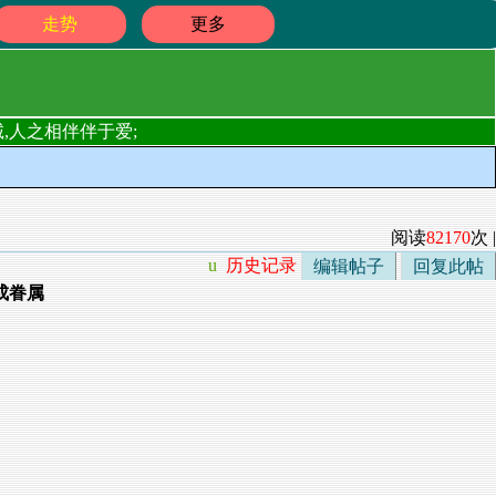
走势
更多
,人之相伴伴于爱;
阅读
82170
次 |
u
历史记录
编辑帖子
回复此帖
成眷属