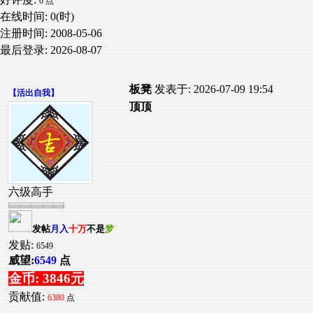
0 点
在线时间: 0(时)
注册时间:
2008-05-06
最后登录:
2026-08-07
板凳
发表于: 2026-07-09 19:54
【
活出自我
】
顶顶
六级高手
发帖
月入
十万
不是
梦
发贴:
6549
威望:
6549
点
金币: 3846元
贡献值:
6380
点