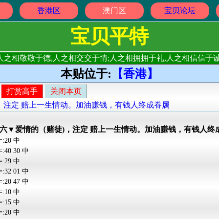
香港区
澳门区
宝贝论坛
宝贝平特
人之相敬敬于德,人之相交交于情;人之相拥拥于礼,人之相信信于诚
本贴位于:
【香港】
打赏高手
关闭本页
徒)，注定 赔上一生情动。加油赚钱，有钱人终成眷属
▼玉林老六▼爱情的（赌徒)，注定 赔上一生情动。加油赚钱，有钱人终
:20 中
40 30 中
:29 中
32 01 中
20 47 中
:10 中
:15 中
:20 中