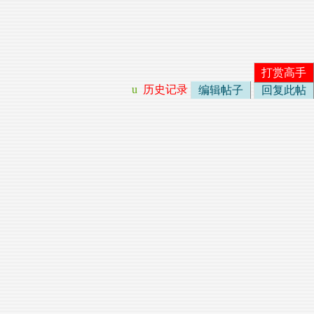
打赏高手
u
历史记录
编辑帖子
回复此帖