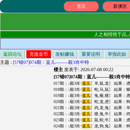
首页
新澳区
人之相惜惜于品,
返回论坛
充值金币
发帖赚钱
重要说明
举报此贴
主题 :
[57错07]074期：蓝儿---------殺3肖中特
楼主
发表于: 2026-07-08 00:22
[57错07]074期：蓝儿---------殺3肖中特
017期：↓殺3肖↑
蓝儿
〖羊,鼠,龙〗 結果：虎
018期：↓殺3肖↑
蓝儿
〖蛇,马,鼠〗 結果：猴
019期：↓殺3肖↑
蓝儿
〖兔,猴,猪〗 結果：虎
020期：↓殺3肖↑
蓝儿
〖蛇,龙,虎〗 結果：狗
021期：↓殺3肖↑
蓝儿
〖鸡,龙,兔〗 結果：羊
022期：↓殺3肖↑
蓝儿
〖猪,兔,牛〗 結果：鸡
023期：↓殺3肖↑
蓝儿
〖鼠,蛇,牛〗 結果：虎
024期：↓殺3肖↑
蓝儿
〖龙,狗,兔〗 結果：狗