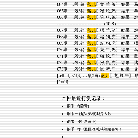
064期：↓殺3肖↑
蓝儿
〖龙,羊,兔〗 結果：马
065期：↓殺3肖↑
蓝儿
〖猴,蛇,鸡〗 結果：羊
066期：↓殺3肖↑
蓝儿
〖狗,猪,兔〗 結果：鸡
-----------------------------（10-8）
067期：↓殺3肖↑
蓝儿
〖猴,羊,猪〗 結果：鸡
068期：↓殺3肖↑
蓝儿
〖猪,狗,虎〗 結果：虎
069期：↓殺3肖↑
蓝儿
〖蛇,狗,虎〗 結果：猴
070期：↓殺3肖↑
蓝儿
〖龙,牛,鸡〗 結果：马
071期：↓殺3肖↑
蓝儿
〖猪,蛇,马〗 結果：鼠
072期：↓殺3肖↑
蓝儿
〖猴,鼠,虎〗 結果：猪
073期：↓殺3肖↑
蓝儿
〖鼠,猪,马〗 結果：龙
[sell=4]074期：↓殺3肖↑
蓝儿
〖龙,鼠,牛〗 結
[/ sell]
本帖最近打赏记录：
铜币:+6(隐青)
铜币:+6(超级英雄)我是大款
铜币:+7(打造奋斗)
铜币:+6(中五百万)吃喝嫖赌靠你了