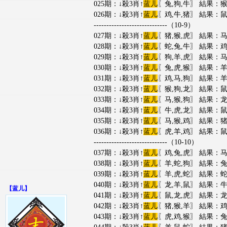
025期：↓殺3肖↑
蓝儿
〖兔,狗,牛〗 結果：猴
026期：↓殺3肖↑
蓝儿
〖鸡,牛,猪〗 結果：鼠
-----------------------------（10-9）
027期：↓殺3肖↑
蓝儿
〖猪,猴,虎〗 結果：马
028期：↓殺3肖↑
蓝儿
〖蛇,兔,牛〗 結果：鸡
029期：↓殺3肖↑
蓝儿
〖狗,羊,虎〗 結果：马
030期：↓殺3肖↑
蓝儿
〖兔,虎,猴〗 結果：羊
031期：↓殺3肖↑
蓝儿
〖鸡,马,狗〗 結果：羊
032期：↓殺3肖↑
蓝儿
〖猴,狗,龙〗 結果：鼠
033期：↓殺3肖↑
蓝儿
〖马,猴,狗〗 結果：龙
034期：↓殺3肖↑
蓝儿
〖牛,虎,龙〗 結果：鼠
035期：↓殺3肖↑
蓝儿
〖马,猴,鸡〗 結果：猪
036期：↓殺3肖↑
蓝儿
〖虎,羊,鸡〗 結果：鼠
-----------------------------（10-10）
037期：↓殺3肖↑
蓝儿
〖鸡,兔,虎〗 結果：马
038期：↓殺3肖↑
蓝儿
〖羊,蛇,狗〗 結果：兔
039期：↓殺3肖↑
蓝儿
〖羊,虎,蛇〗 結果：蛇
040期：↓殺3肖↑
蓝儿
〖龙,羊,鼠〗 結果：牛
【
蓝儿
】
041期：↓殺3肖↑
蓝儿
〖鼠,龙,虎〗 結果：龙
042期：↓殺3肖↑
蓝儿
〖猪,猴,羊〗 結果：鸡
043期：↓殺3肖↑
蓝儿
〖虎,鸡,猴〗 結果：兔