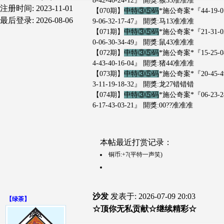
8-42-40-24-12』 開獎:猴35准准准
注册时间:
2023-11-01
【070期】
中特③⑤码
*施公奇案*『44-19-01-03-
最后登录:
2026-08-06
9-06-32-17-47』 開獎:马13准准准
【071期】
中特③⑤码
*施公奇案*『21-31-02-28-
0-06-30-34-49』 開獎:鼠43准准准
【072期】
中特③⑤码
*施公奇案*『15-25-08-35-
4-43-40-16-04』 開獎:猪44准准准
【073期】
中特③⑤码
*施公奇案*『20-45-49-23-
3-11-19-18-32』 開獎:龙27错错错
【074期】
中特③⑤码
*施公奇案*『06-23-24-19-
6-17-43-03-21』 開獎:00??准准准
本帖最近打赏记录：
铜币:+7(平特一声笑)
沙发
发表于: 2026-07-09 20:03
【
绿茶
】
☆顶你无私贡献☆继续精彩☆