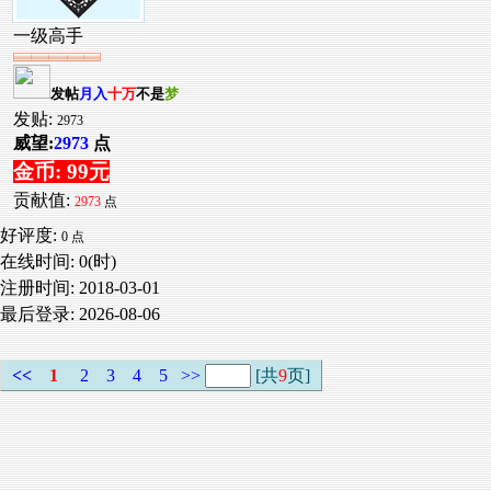
一级高手
发帖
月入
十万
不是
梦
发贴:
2973
威望:
2973
点
金币: 99元
贡献值:
2973
点
好评度:
0 点
在线时间: 0(时)
注册时间:
2018-03-01
最后登录:
2026-08-06
<<
1
2
3
4
5
>>
[共
9
页]