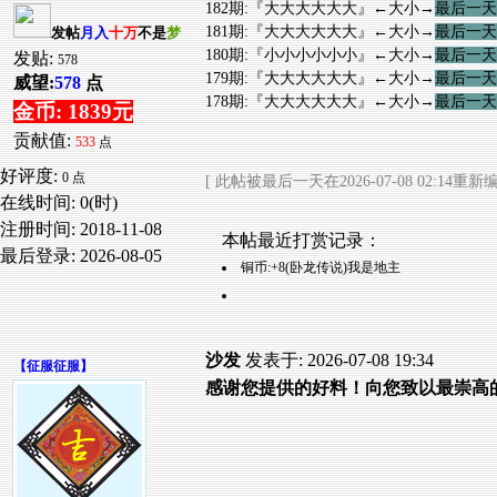
182期:『大大大大大大』←大小→
最后一天
181期:『大大大大大大』←大小→
最后一天
发帖
月入
十万
不是
梦
180期:『小小小小小小』←大小→
最后一天
发贴:
578
179期:『大大大大大大』←大小→
最后一天
威望:
578
点
178期:『大大大大大大』←大小→
最后一天
金币: 1839元
贡献值:
533
点
好评度:
0 点
[ 此帖被最后一天在2026-07-08 02:14重新编
在线时间: 0(时)
注册时间:
2018-11-08
本帖最近打赏记录：
最后登录:
2026-08-05
铜币:+8(卧龙传说)我是地主
沙发
发表于: 2026-07-08 19:34
【
征服征服
】
感谢您提供的好料！向您致以最崇高