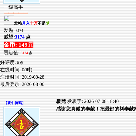
一级高手
发帖
月入
十万
不是
梦
发贴:
3174
威望:
3174
点
金币: 149元
贡献值:
3174
点
好评度:
0 点
在线时间: 0(时)
注册时间:
2019-08-28
最后登录:
2026-08-06
板凳
发表于: 2026-07-08 18:40
【
要中特码
】
感谢您真诚的奉献！把最好的料奉献