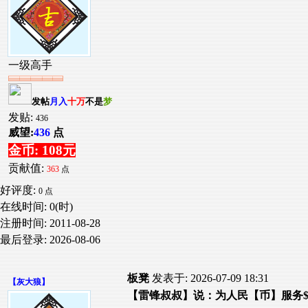
一级高手
发帖
月入
十万
不是
梦
发贴:
436
威望:
436
点
金币: 108元
贡献值:
363
点
好评度:
0 点
在线时间: 0(时)
注册时间:
2011-08-28
最后登录:
2026-08-06
板凳
发表于: 2026-07-09 18:31
【
灰大狼
】
【雷锋叔叔】说：为人民【币】服务$