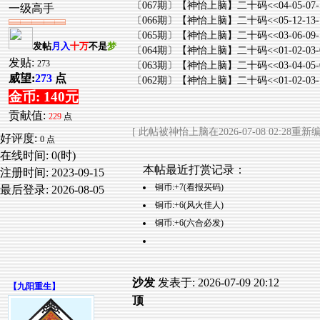
〔067期〕【神怡上脑】二十码<<04-05-07-10-11-14
一级高手
〔066期〕【神怡上脑】二十码<<05-12-13-15-17-19
〔065期〕【神怡上脑】二十码<<03-06-09-11-12-17
发帖
月入
十万
不是
梦
〔064期〕【神怡上脑】二十码<<01-02-03-07-09-14
发贴:
273
〔063期〕【神怡上脑】二十码<<03-04-05-06-09-15
威望:
273
点
〔062期〕【神怡上脑】二十码<<01-02-03-12-13-14
金币: 140元
贡献值:
229
点
[ 此帖被神怡上脑在2026-07-08 02:28重新编
好评度:
0 点
在线时间: 0(时)
本帖最近打赏记录：
注册时间:
2023-09-15
铜币:+7(看报买码)
最后登录:
2026-08-05
铜币:+6(风火佳人)
铜币:+6(六合必发)
沙发
发表于: 2026-07-09 20:12
【
九阳重生
】
顶