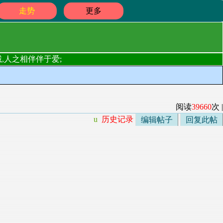
走势
更多
,人之相伴伴于爱;
阅读
39660
次 |
u
历史记录
编辑帖子
回复此帖