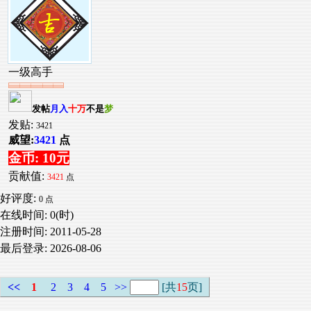
一级高手
发帖
月入
十万
不是
梦
发贴:
3421
威望:
3421
点
金币: 10元
贡献值:
3421
点
好评度:
0 点
在线时间: 0(时)
注册时间:
2011-05-28
最后登录:
2026-08-06
<<
1
2
3
4
5
>>
[共
15
页]