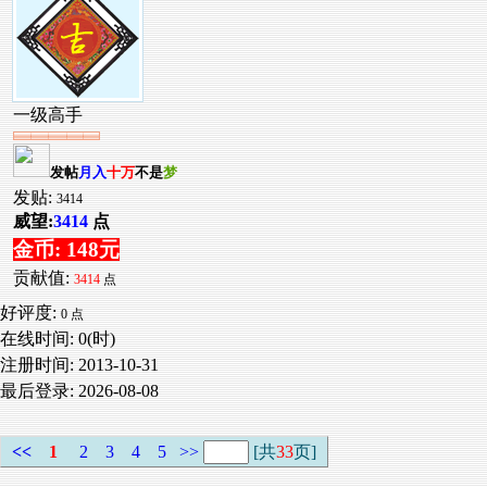
一级高手
发帖
月入
十万
不是
梦
发贴:
3414
威望:
3414
点
金币: 148元
贡献值:
3414
点
好评度:
0 点
在线时间: 0(时)
注册时间:
2013-10-31
最后登录:
2026-08-08
<<
1
2
3
4
5
>>
[共
33
页]