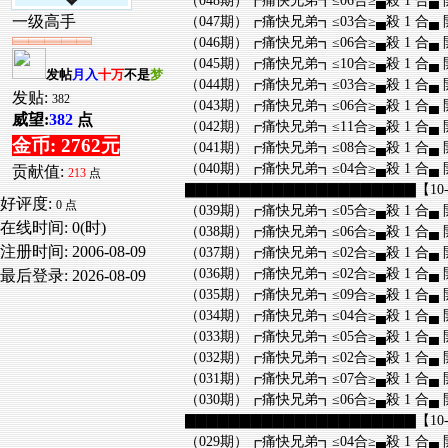
（048期）┏痛快兄弟┓≤06合≥▄殺 1 合▄ 
一级高手
（047期）┏痛快兄弟┓≤03合≥▄殺 1 合▄ 
（046期）┏痛快兄弟┓≤06合≥▄殺 1 合▄ 
（045期）┏痛快兄弟┓≤10合≥▄殺 1 合▄ 
发帖
月入
十万
不是
梦
（044期）┏痛快兄弟┓≤03合≥▄殺 1 合▄ 
发贴:
382
（043期）┏痛快兄弟┓≤06合≥▄殺 1 合▄ 
威望:
382
点
（042期）┏痛快兄弟┓≤11合≥▄殺 1 合▄ 
金币: 2762元
（041期）┏痛快兄弟┓≤08合≥▄殺 1 合▄ 
（040期）┏痛快兄弟┓≤04合≥▄殺 1 合▄ 
贡献值:
213
点
▇▇▇▇▇▇▇▇▇▇▇▇▇▇▇▇▇▇▇▇▇【10-
好评度:
0 点
（039期）┏痛快兄弟┓≤05合≥▄殺 1 合▄ 
在线时间: 0(时)
（038期）┏痛快兄弟┓≤06合≥▄殺 1 合▄ 
注册时间:
2006-08-09
（037期）┏痛快兄弟┓≤02合≥▄殺 1 合▄ 
（036期）┏痛快兄弟┓≤02合≥▄殺 1 合▄ 
最后登录:
2026-08-09
（035期）┏痛快兄弟┓≤09合≥▄殺 1 合▄ 
（034期）┏痛快兄弟┓≤04合≥▄殺 1 合▄ 
（033期）┏痛快兄弟┓≤05合≥▄殺 1 合▄ 
（032期）┏痛快兄弟┓≤02合≥▄殺 1 合▄ 
（031期）┏痛快兄弟┓≤07合≥▄殺 1 合▄ 
（030期）┏痛快兄弟┓≤06合≥▄殺 1 合▄ 
▇▇▇▇▇▇▇▇▇▇▇▇▇▇▇▇▇▇▇▇▇【10
（029期）┏痛快兄弟┓≤04合≥▄殺 1 合▄ 