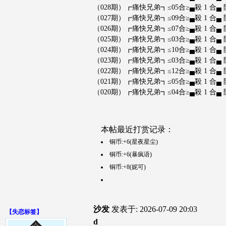
（028期）┏痛快兄弟┓≤05合≥▄殺 1 合▄ 
（027期）┏痛快兄弟┓≤09合≥▄殺 1 合▄ 
（026期）┏痛快兄弟┓≤07合≥▄殺 1 合▄ 
（025期）┏痛快兄弟┓≤03合≥▄殺 1 合▄ 
（024期）┏痛快兄弟┓≤10合≥▄殺 1 合▄ 
（023期）┏痛快兄弟┓≤03合≥▄殺 1 合▄ 
（022期）┏痛快兄弟┓≤12合≥▄殺 1 合▄ 
（021期）┏痛快兄弟┓≤05合≥▄殺 1 合▄ 
（020期）┏痛快兄弟┓≤04合≥▄殺 1 合▄ 
本帖最近打赏记录：
铜币:+6(星夜星尘)
铜币:+6(暴疯语)
铜币:+8(妮可)
沙发
发表于: 2026-07-09 20:03
【
失恋标签
】
d