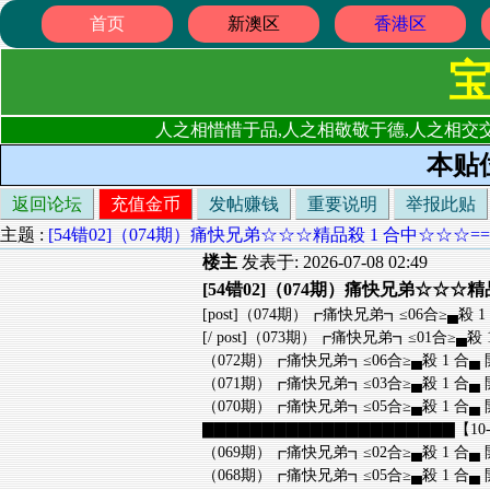
首页
新澳区
香港区
人之相惜惜于品,人之相敬敬于德,人之相交交
本贴
返回论坛
充值金币
发帖赚钱
重要说明
举报此贴
主题 :
[54错02]（074期）痛快兄弟☆☆☆精品殺 1 合中☆☆☆
楼主
发表于: 2026-07-08 02:49
[54错02]（074期）痛快兄弟☆☆☆
[post]（074期）┏痛快兄弟┓≤06合≥▄殺 1
[/ post]（073期）┏痛快兄弟┓≤01合≥▄殺 
（072期）┏痛快兄弟┓≤06合≥▄殺 1 合▄ 
（071期）┏痛快兄弟┓≤03合≥▄殺 1 合▄ 
（070期）┏痛快兄弟┓≤05合≥▄殺 1 合▄ 
▇▇▇▇▇▇▇▇▇▇▇▇▇▇▇▇▇▇▇▇▇【10-
（069期）┏痛快兄弟┓≤02合≥▄殺 1 合▄ 
（068期）┏痛快兄弟┓≤05合≥▄殺 1 合▄ 