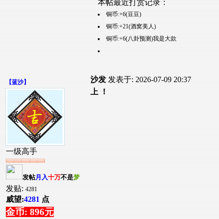
本帖最近打赏记录：
铜币:+6(豆豆)
铜币:+21(酒窝美人)
铜币:+6(八卦预测)我是大款
沙发
发表于: 2026-07-09 20:37
【
蓝沙
】
上 ！
一级高手
发帖
月入
十万
不是
梦
发贴:
4281
威望:
4281
点
金币: 896元