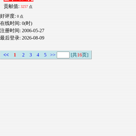
贡献值:
3257
点
好评度:
0 点
在线时间: 0(时)
注册时间:
2006-05-27
最后登录:
2026-08-09
<<
1
2
3
4
5
>>
[共
16
页]