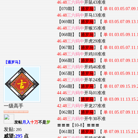
46.48
三六码中
开鼠43准准
【070期】【
通罗马
】【
单 01.03.05.07.09.1
46.48
三六码中
开马13准准
【069期】【
通罗马
】【
单 03.05.07.09.13.1
46.48
三六码中
开猴35准准
【068期】【
通罗马
】【
单 01.03.05.09.11.1
46.48
三六码中
开虎29准准
【067期】【
通罗马
】【
单 01.03.05.07.11.1
46.48
三六码中
开鸡10准准
【066期】【
通罗马
】【
单 01.03.07.09.13.1
【
通罗马
】
46.48
三六码中
开鸡46准准
【065期】【
通罗马
】【
单 01.03.05.09.11.1
46.48
三六码中
开羊24准准
【064期】【
通罗马
】【
单 01.07.09.15.19.2
44.46
三六码中
开马01准准
【063期】【
通罗马
】【
单 03.09.11.13.15.2
一级高手
42.48
三六码中
开龙27准准
【062期】【
通罗马
】【
单 01.05.07.09.11.1
46.48
三六码中
开牛30不准
发帖
月入
十万
不是
梦
〓〓〓【10-8】〓〓〓
发贴:
295
【061期】【
通罗马
】【
单 07.09.11.15.21.2
威望:
295
点