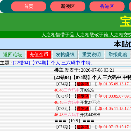
首页
新澳区
香港区
人之相惜惜于品,人之相敬敬于德,人之相交交
本贴
返回论坛
充值金币
发帖赚钱
重要说明
举报此贴
主题 :
[22错04]【074期】个人 三六码中 中特。
楼主
发表于: 2026-07-08 03:21
[22错04]【074期】个人 三六码中 中
【074期】【
通罗马
】【
单 01.05.09.13.17.1
46.48
三六码中
开0准准
【073期】【
通罗马
】【
单 01.03.05.07.09.1
46.48
三六码中
开龙27不准
【072期】【
通罗马
】【
单 01.05.11.13.17.1
46.48
三六码中
开猪44准准
〓〓〓【10-9】〓〓〓
【071期】【
通罗马
】【
单 01.07.13.15.17.1