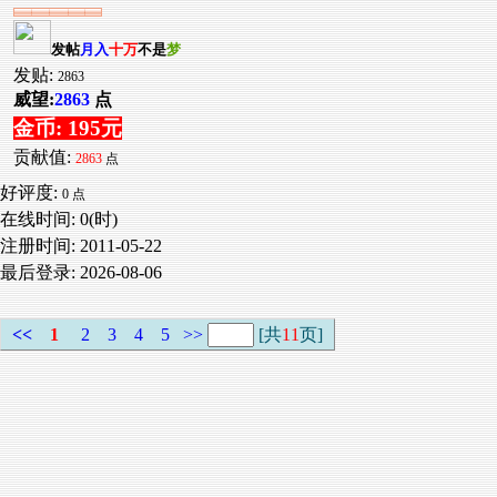
发帖
月入
十万
不是
梦
发贴:
2863
威望:
2863
点
金币: 195元
贡献值:
2863
点
好评度:
0 点
在线时间: 0(时)
注册时间:
2011-05-22
最后登录:
2026-08-06
<<
1
2
3
4
5
>>
[共
11
页]