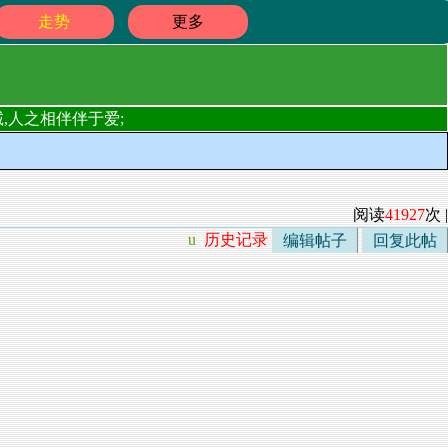
走势
更多
,人之相伴伴于爱;
阅读
41927
次 |
u
历史记录
编辑帖子
回复此帖