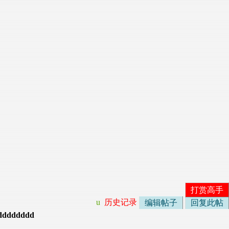
打赏高手
u
历史记录
编辑帖子
回复此帖
dddddd