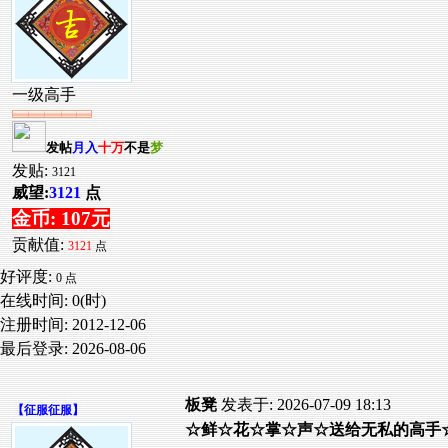
一级高手
发帖
月入
十万
不是
梦
发贴:
3121
威望:
3121
点
金币: 107元
贡献值:
3121
点
好评度:
0 点
在线时间: 0(时)
注册时间:
2012-12-06
最后登录:
2026-08-06
板凳
发表于: 2026-07-09 18:13
【
征服征服
】
☆鲜☆花☆掌☆声☆送给无私的高手