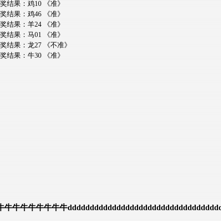
奖结果：鸡10 《准》
奖结果：鸡46 《准》
奖结果：羊24 《准》
奖结果：马01 《准》
奖结果：龙27 《不准》
奖结果：牛30 《准》
牛牛牛dddddddddddddddddddddddddddddddddddd