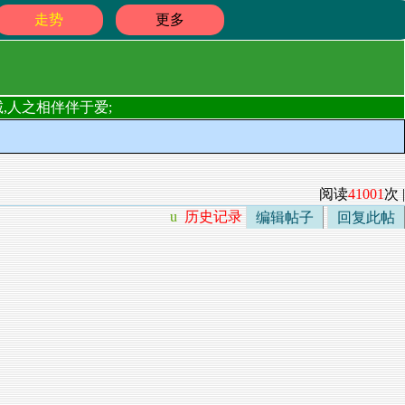
走势
更多
,人之相伴伴于爱;
阅读
41001
次 |
u
历史记录
编辑帖子
回复此帖