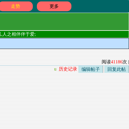
走势
更多
,人之相伴伴于爱;
阅读
41186
次 |
u
历史记录
编辑帖子
回复此帖