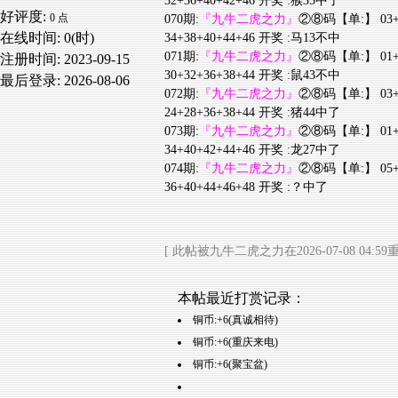
32+36+40+42+46 开奖 :猴35中了
好评度:
0 点
070期:
『九牛二虎之力』
②⑧码【单:】 03+05+
在线时间: 0(时)
34+38+40+44+46 开奖 :马13不中
071期:
『九牛二虎之力』
②⑧码【单:】 01+03+
注册时间:
2023-09-15
30+32+36+38+44 开奖 :鼠43不中
最后登录:
2026-08-06
072期:
『九牛二虎之力』
②⑧码【单:】 03+05+
24+28+36+38+44 开奖 :猪44中了
073期:
『九牛二虎之力』
②⑧码【单:】 01+05+
34+40+42+44+46 开奖 :龙27中了
074期:
『九牛二虎之力』
②⑧码【单:】 05+09+
36+40+44+46+48 开奖 :？中了
[ 此帖被九牛二虎之力在2026-07-08 04:59
本帖最近打赏记录：
铜币:+6(真诚相待)
铜币:+6(重庆来电)
铜币:+6(聚宝盆)