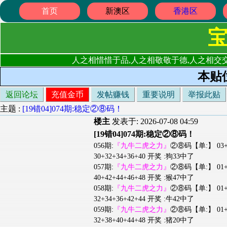
首页
新澳区
香港区
人之相惜惜于品,人之相敬敬于德,人之相交交
本贴
返回论坛
充值金币
发帖赚钱
重要说明
举报此贴
主题 :
[19错04]074期:稳定②⑧码！
楼主
发表于: 2026-07-08 04:59
[19错04]074期:稳定②⑧码！
056期:
『九牛二虎之力』
②⑧码【单:】 03+07+
30+32+34+36+40 开奖 :狗33中了
057期:
『九牛二虎之力』
②⑧码【单:】 01+07+
40+42+44+46+48 开奖 :猴47中了
058期:
『九牛二虎之力』
②⑧码【单:】 01+05+
32+34+36+42+44 开奖 :牛42中了
059期:
『九牛二虎之力』
②⑧码【单:】 01+03+
32+38+40+44+48 开奖 :猪20中了