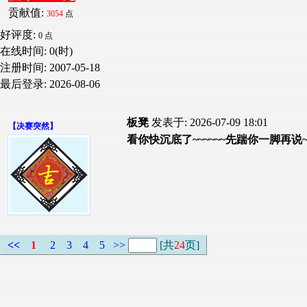
贡献值:
3054
点
好评度:
0 点
在线时间: 0(时)
注册时间:
2007-05-18
最后登录:
2026-08-06
板凳
发表于: 2026-07-09 18:01
【
决赛突然
】
看你快沉底了~~~~~~先踹你一脚再说~~
<<
1
2
3
4
5
>>
[共
24
页]