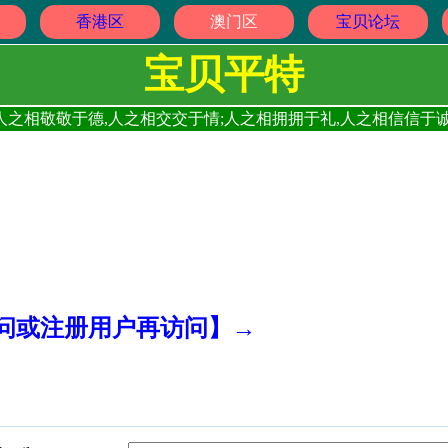
香港区
澳门区
宝贝论坛
宝贝平特
人之相敬敬于德,人之相交交于情;人之相拥拥于礼,人之相信信于诚
访问或注册用户再访问】→