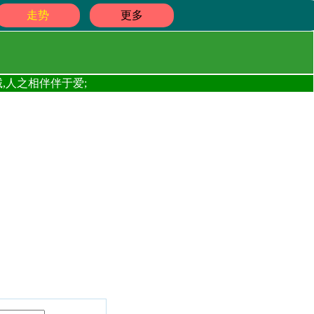
走势
更多
,人之相伴伴于爱;