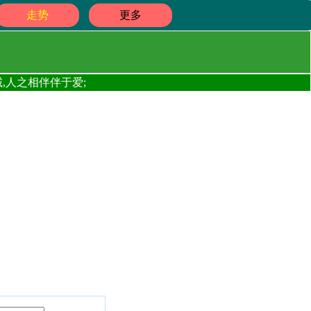
走势
更多
,人之相伴伴于爱;