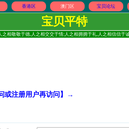
香港区
澳门区
宝贝论坛
宝贝平特
人之相敬敬于德,人之相交交于情;人之相拥拥于礼,人之相信信于诚
访问或注册用户再访问】→