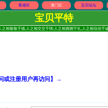
香港区
澳门区
宝贝论坛
宝贝平特
人之相敬敬于德,人之相交交于情;人之相拥拥于礼,人之相信信于诚
访问或注册用户再访问】→