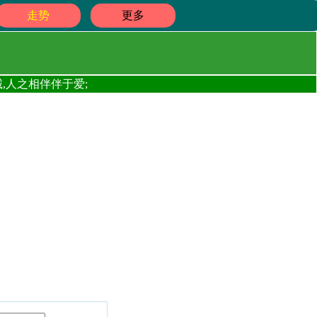
走势
更多
,人之相伴伴于爱;