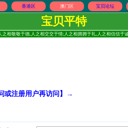
香港区
澳门区
宝贝论坛
宝贝平特
人之相敬敬于德,人之相交交于情;人之相拥拥于礼,人之相信信于诚
访问或注册用户再访问】→