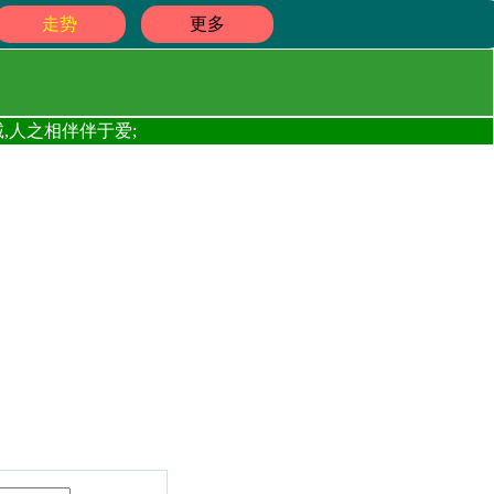
走势
更多
,人之相伴伴于爱;