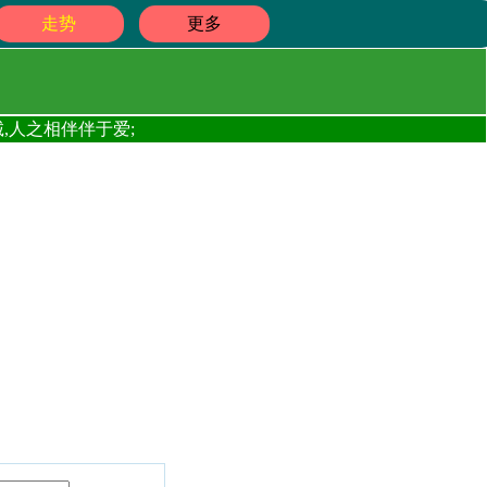
走势
更多
,人之相伴伴于爱;