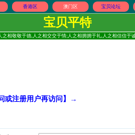
香港区
澳门区
宝贝论坛
宝贝平特
人之相敬敬于德,人之相交交于情;人之相拥拥于礼,人之相信信于诚
访问或注册用户再访问】→