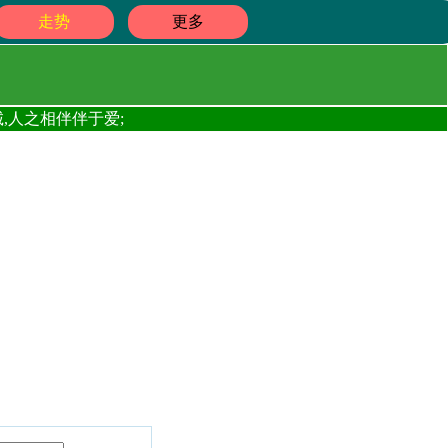
走势
更多
,人之相伴伴于爱;