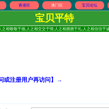
香港区
澳门区
宝贝论坛
宝贝平特
人之相敬敬于德,人之相交交于情;人之相拥拥于礼,人之相信信于诚
访问或注册用户再访问】→