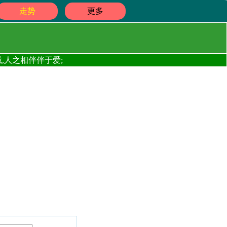
走势
更多
,人之相伴伴于爱;