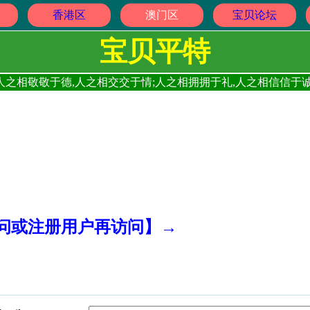
香港区
澳门区
宝贝论坛
宝贝平特
人之相敬敬于德,人之相交交于情;人之相拥拥于礼,人之相信信于诚
访问或注册用户再访问】→