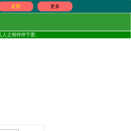
走势
更多
,人之相伴伴于爱;