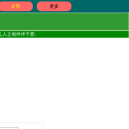
走势
更多
,人之相伴伴于爱;