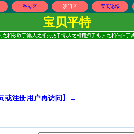
香港区
澳门区
宝贝论坛
宝贝平特
人之相敬敬于德,人之相交交于情;人之相拥拥于礼,人之相信信于诚
访问或注册用户再访问】→