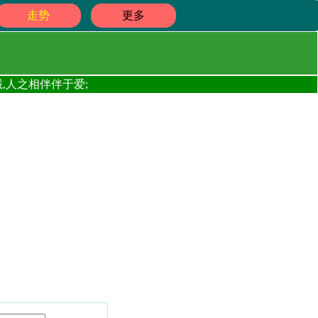
走势
更多
,人之相伴伴于爱;