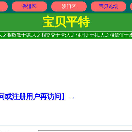
香港区
澳门区
宝贝论坛
宝贝平特
人之相敬敬于德,人之相交交于情;人之相拥拥于礼,人之相信信于诚
访问或注册用户再访问】→