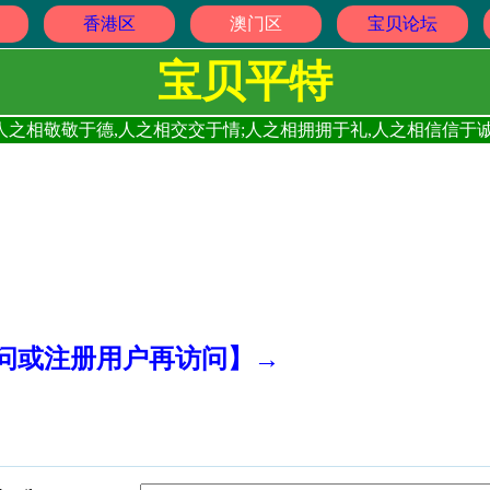
香港区
澳门区
宝贝论坛
宝贝平特
人之相敬敬于德,人之相交交于情;人之相拥拥于礼,人之相信信于诚
访问或注册用户再访问】→