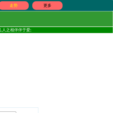
走势
更多
,人之相伴伴于爱;