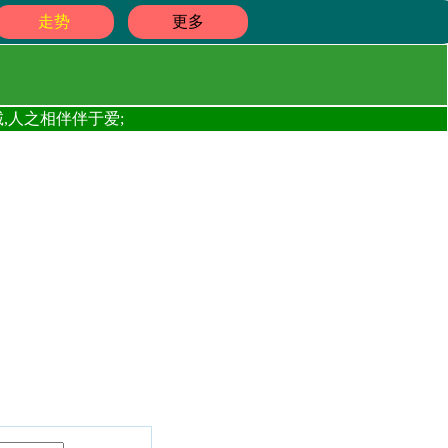
走势
更多
,人之相伴伴于爱;