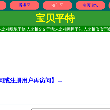
香港区
澳门区
宝贝论坛
宝贝平特
人之相敬敬于德,人之相交交于情;人之相拥拥于礼,人之相信信于诚
访问或注册用户再访问】→