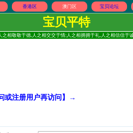
香港区
澳门区
宝贝论坛
宝贝平特
人之相敬敬于德,人之相交交于情;人之相拥拥于礼,人之相信信于诚
访问或注册用户再访问】→