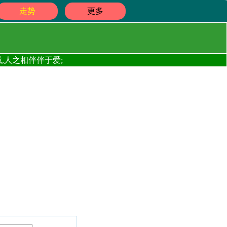
走势
更多
,人之相伴伴于爱;