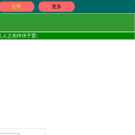
走势
更多
,人之相伴伴于爱;