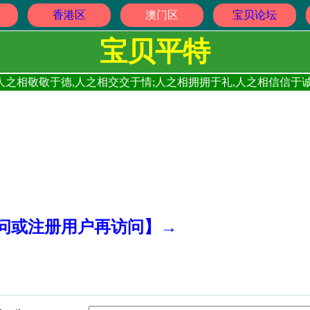
香港区
澳门区
宝贝论坛
宝贝平特
人之相敬敬于德,人之相交交于情;人之相拥拥于礼,人之相信信于诚
访问或注册用户再访问】→