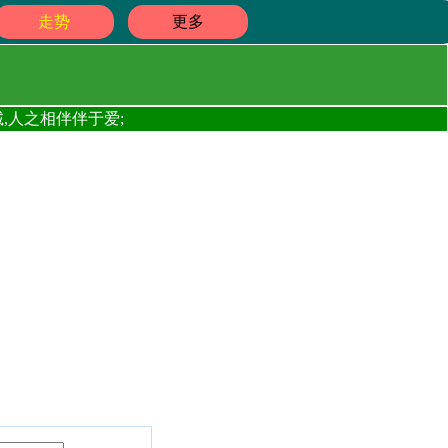
走势
更多
,人之相伴伴于爱;