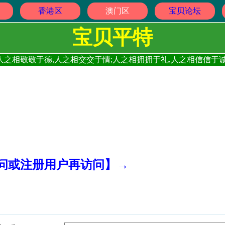
香港区
澳门区
宝贝论坛
宝贝平特
人之相敬敬于德,人之相交交于情;人之相拥拥于礼,人之相信信于诚
访问或注册用户再访问】→