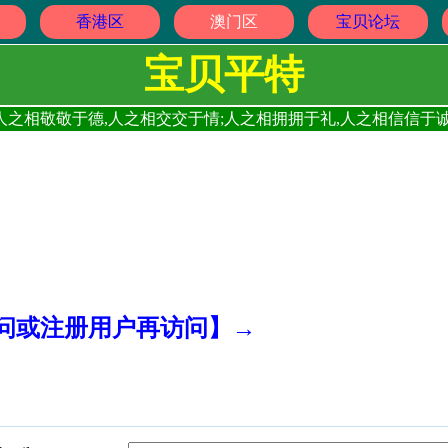
香港区
澳门区
宝贝论坛
宝贝平特
人之相敬敬于德,人之相交交于情;人之相拥拥于礼,人之相信信于诚
访问或注册用户再访问】→