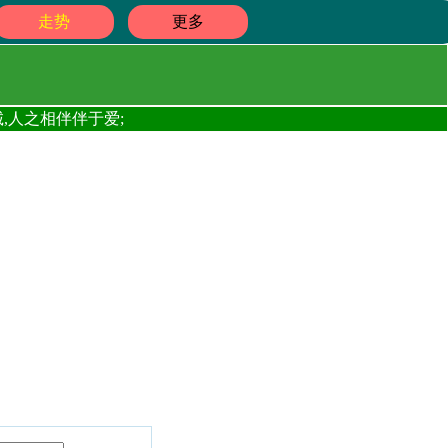
走势
更多
,人之相伴伴于爱;