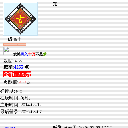
顶
一级高手
发帖
月入
十万
不是
梦
发贴:
4255
威望:
4255
点
金币: 225元
贡献值:
4174
点
好评度:
0 点
在线时间: 0(时)
注册时间:
2014-08-12
最后登录:
2026-08-07
板凳
发表于: 2026-07-08 17:57