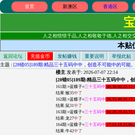
首页
新澳区
香港区
人之相惜惜于品,人之相敬敬于德,人之相交交
本贴
返回论坛
充值金币
发帖赚钱
重要说明
举报此贴
主题 :
[28错05]189期:精品三十五码中中，创造不可能中的可能
楼主
发表于: 2026-07-07 22:14
[28错05]189期:精品三十五码中中
161期:¤蓝蝶子¤
三十五码中
40,30,06,22,12,1
结果:猴35
中了
162期:¤蓝蝶子¤
三十五码中
26,15,49,31,17,2
结果:鼠31
中了
163期:¤蓝蝶子¤
三十五码中
04,28,19,43,31,1
结果:龙27
中了
164期:¤蓝蝶子¤
三十五码中
17,21,18,23,06,2
结果:牛42
中了