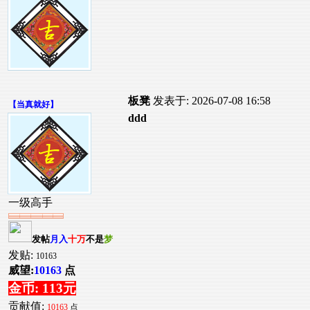
板凳
发表于: 2026-07-08 16:58
【
当真就好
】
ddd
一级高手
发帖
月入
十万
不是
梦
发贴:
10163
威望:
10163
点
金币: 113元
贡献值:
10163
点