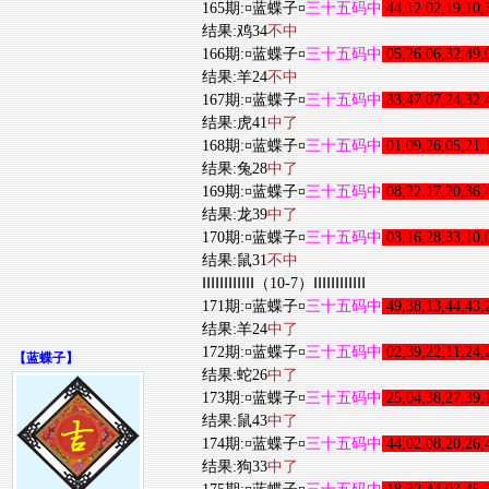
165期:¤蓝蝶子¤
三十五码中
44,12,02,19,10,3
结果:鸡34
不中
166期:¤蓝蝶子¤
三十五码中
05,26,06,32,49,0
结果:羊24
不中
167期:¤蓝蝶子¤
三十五码中
33,47,07,24,32,4
结果:虎41
中了
168期:¤蓝蝶子¤
三十五码中
01,09,26,05,21,1
结果:兔28
中了
169期:¤蓝蝶子¤
三十五码中
08,22,17,20,36,4
结果:龙39
中了
170期:¤蓝蝶子¤
三十五码中
03,16,28,33,10,0
结果:鼠31
不中
ⅠⅠⅠⅠⅠⅠⅠⅠⅠⅠⅠⅠ（10-7）ⅠⅠⅠⅠⅠⅠⅠⅠⅠⅠⅠⅠ
171期:¤蓝蝶子¤
三十五码中
49,38,13,44,43,2
结果:羊24
中了
172期:¤蓝蝶子¤
三十五码中
02,39,22,11,24,2
【
蓝蝶子
】
结果:蛇26
中了
173期:¤蓝蝶子¤
三十五码中
25,04,38,27,39,1
结果:鼠43
中了
174期:¤蓝蝶子¤
三十五码中
44,02,08,20,26,4
结果:狗33
中了