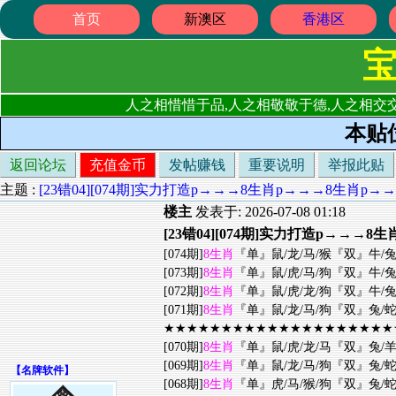
首页
新澳区
香港区
人之相惜惜于品,人之相敬敬于德,人之相交交
本贴
返回论坛
充值金币
发帖赚钱
重要说明
举报此贴
主题 :
[23错04][074期]实力打造p→→→8生肖p→→→8生肖p
楼主
发表于: 2026-07-08 01:18
[23错04][074期]实力打造p→→
[074期]
8生肖
『单』鼠/龙/马/猴『双』牛/兔
[073期]
8生肖
『单』鼠/虎/马/狗『双』牛/兔
[072期]
8生肖
『单』鼠/虎/龙/狗『双』牛/兔
[071期]
8生肖
『单』鼠/龙/马/狗『双』兔/蛇
★★★★★★★★★★★★★★★★★★★★★★
[070期]
8生肖
『单』鼠/虎/龙/马『双』兔/羊
[069期]
8生肖
『单』鼠/龙/马/狗『双』兔/蛇
【
名牌软件
】
[068期]
8生肖
『单』虎/马/猴/狗『双』兔/蛇