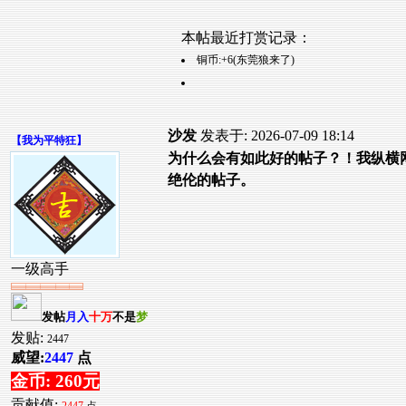
本帖最近打赏记录：
铜币:+6(东莞狼来了)
沙发
发表于: 2026-07-09 18:14
【
我为平特狂
】
为什么会有如此好的帖子？！我纵横
绝伦的帖子。
一级高手
发帖
月入
十万
不是
梦
发贴:
2447
威望:
2447
点
金币: 260元
贡献值: