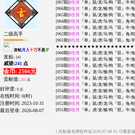
[067期]
8生肖
『单』鼠/龙/马/狗『双』牛/蛇
[066期]
8生肖
『单』虎/龙/猴/狗『双』牛/兔
[065期]
8生肖
『单』鼠/龙/猴/狗『双』牛/兔
[064期]
8生肖
『单』鼠/虎/马/狗『双』兔/蛇
[063期]
8生肖
『单』鼠/虎/龙/马『双』牛/兔
二级高手
[062期]
8生肖
『单』虎/龙/马/狗『双』兔/蛇
[061期]
8生肖
『单』鼠/虎/马/猴『双』兔/羊
★★★★★★★★★★★★★★★★★★★★★★
发帖
月入
十万
不是
梦
[060期]
8生肖
『单』鼠/虎/龙/狗『双』牛/兔
发贴:
241
[059期]
8生肖
『单』鼠/虎/马/猴『双』牛/兔
威望:
241
点
[058期]
8生肖
『单』鼠/虎/马/狗『双』牛/蛇
金币: 2566元
[057期]
8生肖
『单』龙/马/猴/狗『双』牛/兔
[056期]
8生肖
『单』鼠/虎/龙/马『双』牛/蛇
贡献值:
211
点
[055期]
8生肖
『单』鼠/龙/猴/狗『双』牛/蛇
好评度:
0 点
[054期]
8生肖
『单』虎/龙/猴/狗『双』兔/蛇
在线时间: 0(时)
[053期]
8生肖
『单』鼠/龙/马/狗『双』牛/兔
注册时间:
2023-10-31
[052期]
8生肖
『单』鼠/虎/龙/马『双』兔/蛇
[051期]
8生肖
『单』虎/龙/猴/狗『双』牛/兔
最后登录:
2026-08-07
[ 此帖被名牌软件在2026-07-08 01:18重新编