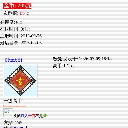
金币: 265元
贡献值:
175
点
好评度:
0 点
在线时间: 0(时)
注册时间:
2013-09-26
最后登录:
2026-08-06
板凳
发表于: 2026-07-09 18:18
【
永放光芒
】
高手！牛d
一级高手
发帖
月入
十万
不是
梦
发贴:
2999