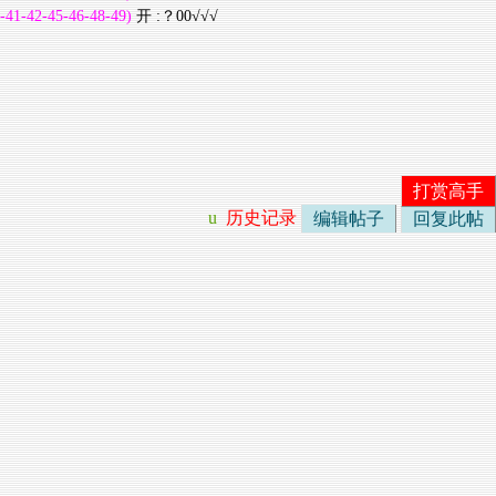
-41-42-45-46-48-49)
开 :？00√√√
打赏高手
u
历史记录
编辑帖子
回复此帖