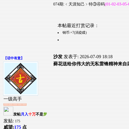
074期:﹤天涯知己﹥特③④码
(01-02-03-05-
本帖最近打赏记录：
铜币:+7(涓夌緤)
沙发
发表于: 2026-07-09 18:18
【
话中有意
】
藓花送给你伟大的无私雷锋精神来自
一级高手
发帖
月入
十万
不是
梦
发贴:
175
威望:
175
点