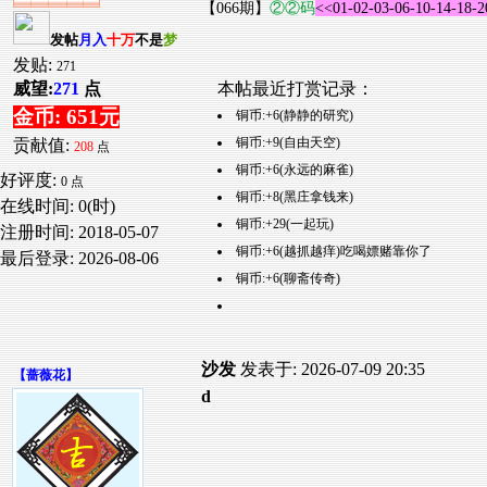
【066期】
②②码
<<01-02-03-06-10-14-18-2
发帖
月入
十万
不是
梦
发贴:
271
本帖最近打赏记录：
威望:
271
点
金币: 651元
铜币:+6(静静的研究)
铜币:+9(自由天空)
贡献值:
208
点
铜币:+6(永远的麻雀)
好评度:
0 点
铜币:+8(黑庄拿钱来)
在线时间: 0(时)
铜币:+29(一起玩)
注册时间:
2018-05-07
铜币:+6(越抓越痒)吃喝嫖赌靠你了
最后登录:
2026-08-06
铜币:+6(聊斋传奇)
沙发
发表于: 2026-07-09 20:35
【
蔷薇花
】
d