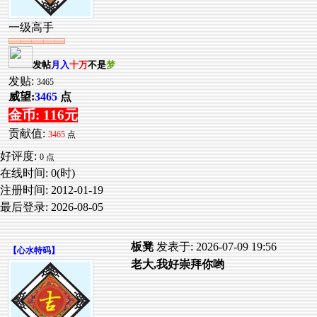
一级高手
发帖
月入
十万
不是
梦
发贴:
3465
威望:
3465
点
金币: 116元
贡献值:
3465
点
好评度:
0 点
在线时间: 0(时)
注册时间:
2012-01-19
最后登录:
2026-08-05
板凳
发表于: 2026-07-09 19:56
【
心水特码
】
老大,我好崇拜你哟